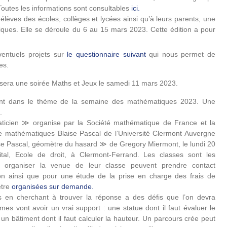
Toutes les informations sont consultables
ici
.
élèves des écoles, collèges et lycées ainsi qu’à leurs parents, une
tiques. Elle se déroule du 6 au 15 mars 2023. Cette édition a pour
entuels projets sur
le questionnaire suivant
qui nous permet de
es.
ra une soirée Maths et Jeux le samedi 11 mars 2023.
ent dans le thème de la semaine des mathématiques 2023. Une
.
icien ≫ organise par la Société mathématique de France et la
de mathématiques Blaise Pascal de l’Université Clermont Auvergne
e Pascal, géomètre du hasard ≫ de Gregory Miermont, le lundi 20
tal, Ecole de droit, à Clermont-Ferrand. Les classes sont les
t organiser la venue de leur classe peuvent prendre contact
ion ainsi que pour une étude de la prise en charge des frais de
être
organisées sur demande
.
en cherchant à trouver la réponse a des défis que l’on devra
mes vont avoir un vrai support : une statue dont il faut évaluer le
 un bâtiment dont il faut calculer la hauteur. Un parcours crée peut