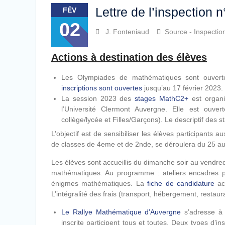
Lettre de l’inspection 
FÉV
02
J. Fonteniaud
Source - Inspectio
Actions à destination des élèves
Les Olympiades de mathématiques sont ouverte
inscriptions sont ouvertes
jusqu’au 17 février 2023.
La session 2023 des
stages MathC2+
est organi
l’Université Clermont Auvergne. Elle est ouver
collège/lycée et Filles/Garçons). Le descriptif des 
L’objectif est de sensibiliser les élèves participants 
de classes de 4eme et de 2nde, se déroulera du 25 au
Les élèves sont accueillis du dimanche soir au vendred
mathématiques. Au programme : ateliers encadres par
énigmes mathématiques. La
fiche de candidature
acc
L’intégralité des frais (transport, hébergement, restaur
Le Rallye Mathématique d’Auvergne
s’adresse à 
inscrite participent tous et toutes. Deux types d’in