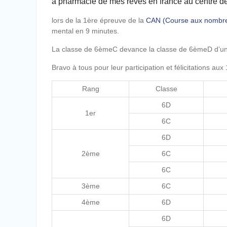
a pharmacie de mes rêves en france au centre de
lors de la 1ère épreuve de la
CAN (Course aux nombr
mental en 9 minutes.
La classe de 6èmeC devance la classe de 6èmeD d’une
Bravo à tous pour leur participation et félicitations aux
Rang
Classe
6D
1er
6C
6D
2ème
6C
6C
3ème
6C
4ème
6D
6D