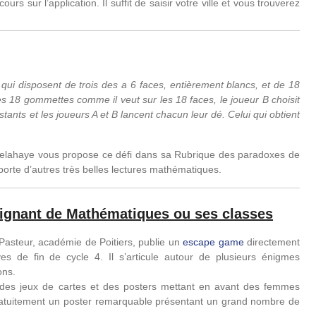
urs sur l’application. Il suffit de saisir votre ville et vous trouverez
 qui disposent de trois des a 6 faces, entièrement blancs, et de 18
es 18 gommettes comme il veut sur les 18 faces, le joueur B choisit
stants et les joueurs A et B lancent chacun leur dé. Celui qui obtient
 Delahaye vous propose ce défi dans sa Rubrique des paradoxes de
orte d’autres très belles lectures mathématiques.
seignant de Mathématiques ou ses classes
Pasteur, académie de Poitiers, publie un
escape game
directement
èves de fin de cycle 4. Il s’articule autour de plusieurs énigmes
ons.
des jeux de cartes et des posters mettant en avant des femmes
ratuitement un poster remarquable présentant un grand nombre de