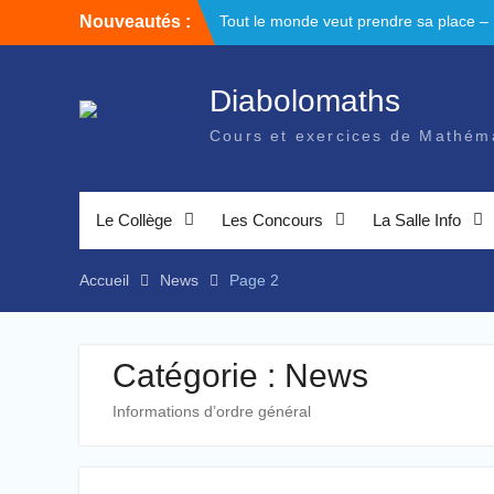
Skip
Nouveautés :
Tout le monde veut prendre sa place –
to
Avril 2026 – Les triangles
content
Semaine des mathématiques – Les
concours
Diabolomaths
Lettre de l’inspection n°5 – Mars 2023
Cours et exercices de Mathém
Le Collège
Les Concours
La Salle Info
Accueil
News
Page 2
Catégorie :
News
Informations d’ordre général