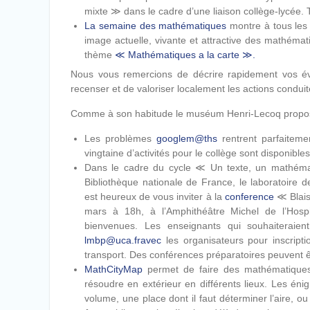
mixte ≫ dans le cadre d’une liaison collège-lycée. 
La semaine des mathématiques
montre à tous les 
image actuelle, vivante et attractive des mathéma
thème
≪
Mathématiques a la carte
≫
.
Nous vous remercions de décrire rapidement vos év
recenser et de valoriser localement les actions conduit
Comme à son habitude le muséum Henri-Lecoq propose
Les problèmes
googlem@ths
rentrent parfaitem
vingtaine d’activités pour le collège sont disponibles
Dans le cadre du cycle ≪ Un texte, un mathémat
Bibliothèque nationale de France, le laboratoire 
est heureux de vous inviter à la
conference
≪ Blais
mars à 18h, à l’Amphithéâtre Michel de l’Hospi
bienvenues. Les enseignants qui souhaiteraien
lmbp@uca.fravec
les organisateurs pour inscript
transport. Des conférences préparatoires peuvent 
MathCityMap
permet de faire des mathématiques 
résoudre en extérieur en différents lieux. Les énig
volume, une place dont il faut déterminer l’aire, ou