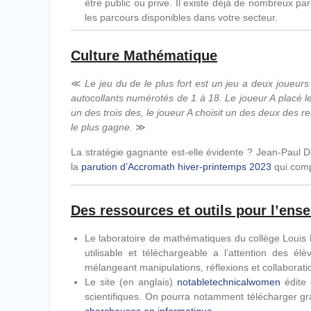
être public ou prive. Il existe déjà de nombreux parco
les parcours disponibles dans votre secteur.
Culture Mathématique
≪
Le jeu du de le plus fort est un jeu a deux joueurs
autocollants numérotés de 1 à 18. Le joueur A placé l
un des trois des, le joueur A choisit un des deux des re
le plus gagne.
≫
La stratégie gagnante est-elle évidente ? Jean-Paul
la
parution d’Accromath hiver-printemps 2023
qui comp
Des ressources et outils pour l’en
Le laboratoire de mathématiques du collège Louis 
utilisable et téléchargeable a l’attention des él
mélangeant manipulations, réflexions et collaborati
Le site (en anglais)
notabletechnicalwomen
édite 
scientifiques. On pourra notamment télécharger g