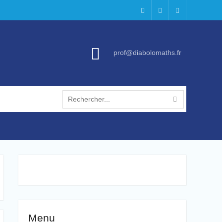
Geogebra
Youtube
Facebook
prof@diabolomaths.fr
Search
for:
Menu