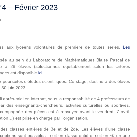
n°4 – Février 2023
n
s aux lycéens volontaires de première de toutes séries.
Les
sée au sein du Laboratoire de Mathématiques Blaise Pascal de
te à 28 élèves (sélectionnés équitablement selon les critères
stages est disponible
ici
.
aux poursuites d’études scientifiques. Ce stage, destine à des élèves
 30 juin 2023.
i après-midi en internat, sous la responsabilité de 4 professeurs de
 des enseignants-chercheurs, activités culturelles ou sportives,
ompagnée des pièces est à renvoyer avant le vendredi 7 avril.
ation…) est prise en charge par l’organisation.
des classes entières de 3e et de 2de. Les élèves d’une classe
scriptions sont possibles : soit en classe entière, soit en ≪ groupe